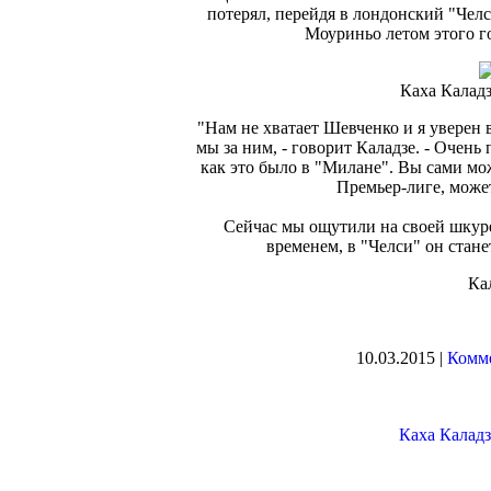
потерял, перейдя в лондонский "Чел
Моуриньо летом этого г
Каха Каладз
"Нам не хватает Шевченко и я уверен в
мы за ним, - говорит Каладзе. - Очень 
как это было в "Милане". Вы сами мо
Премьер-лиге, может 
Сейчас мы ощутили на своей шкуре 
временем, в "Челси" он станет
Ка
10.03.2015 |
Комме
Каха Каладз