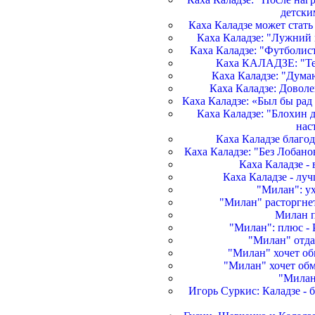
детски
Каха Каладзе может стат
Каха Каладзе: "Лужний
Каха Каладзе: "Футболис
Каха КАЛАДЗЕ: "Теп
Каха Каладзе: "Дума
Каха Каладзе: Доволе
Каха Каладзе: «Был бы ра
Каха Каладзе: "Блохин 
нас
Каха Каладзе благо
Каха Каладзе: "Без Лобано
Каха Каладзе - 
Каха Каладзе - лу
"Милан": ух
"Милан" расторгнет
Милан п
"Милан": плюс - 
"Милан" отда
"Милан" хочет об
"Милан" хочет обм
"Милан"
Игорь Суркис: Каладзе - 