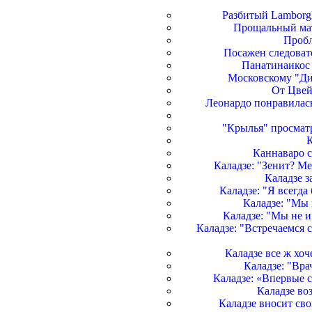
Разбитый Lamborg
Прощальный мат
Пробл
Посажен следовате
Панатинаикос 
Московскому "Ди
От Цвей
Леонардо понравилась
"Крылья" просмат
К
Каннаваро с
Каладзе: "Зенит? Ме
Каладзе з
Каладзе: "Я всегда
Каладзе: "Мы
Каладзе: "Мы не 
Каладзе: "Встречаемся 
Каладзе все ж хоч
Каладзе: "Вра
Каладзе: «Впервые 
Каладзе во
Каладзе вносит сво