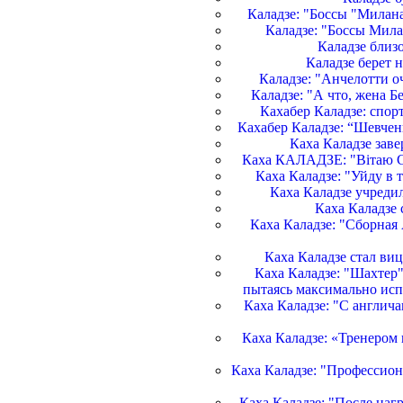
Каладзе: "Боссы "Милан
Каладзе: "Боссы Мила
Каладзе близо
Каладзе берет н
Каладзе: "Анчелотти о
Каладзе: "А что, жена Б
Кахабер Каладзе: спор
Кахабер Каладзе: “Шевченк
Каха Каладзе зав
Каха КАЛАДЗЕ: "Вітаю Саа
Каха Каладзе: "Уйду в 
Каха Каладзе учреди
Каха Каладзе
Каха Каладзе: "Сборная
Каха Каладзе стал ви
Каха Каладзе: "Шахтер" 
пытаясь максимально исп
Каха Каладзе: "С англич
Каха Каладзе: «Тренером
Каха Каладзе: "Профессион
Каха Каладзе: "После наг