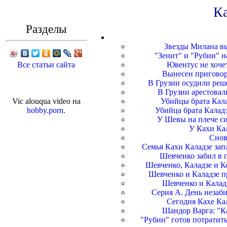
Ка
Разделы
Звезды Милана вы
"Зенит" и "Рубин" н
Все статьи сайта
Ювентус не хочет
Вынесен приговор
В Грузии осудили реш
В Грузии арестовал
Vic alouqua video на
Убийцы брата Кала
hobby.porn
.
Убийца брата Каладз
У Шевы на плече сид
У Кахи Ка
Снов
Семья Кахи Каладзе зап
Шевченко забил в 
Шевченко, Каладзе и К
Шевченко и Каладзе п
Шевченко и Калад
Серия А. День незаби
Сегодня Кахе Кал
Шандор Варга: "К
"Рубин" готов потратит