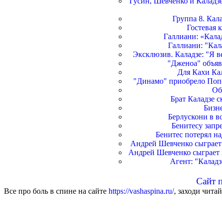
Гусин, Шевченко и Каладз
Группа 8. Кал
Гостевая 
Галлиани: «Кала
Галлиани: "Кал
Эксклюзив. Каладзе: "Я в
"Дженоа" объяв
Для Кахи Кал
"Динамо" приобрело Попо
Об
Брат Каладзе с
Бизн
Берлускони в во
Бенитесу запр
Бенитес потерял н
Андрей Шевченко сыграет
Андрей Шевченко сыграет 
Агент: "Каладз
Сайт 
Все про боль в спине на сайте
https://vashaspina.ru/
, заходи читай