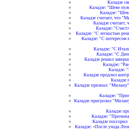
Каладзе ск
Каладзе: "Шеве нуж
Каладзе: "Шев
Каладзе считает, что "
Каладзе считает, 
Каладзе: "Счаст
Каладзе: "С легкостью ре
Каладзе: "С интересом 
Каладзе: "С Итал
Каладзе: "С Дин
Каладзе решил заверш
Каладзе: "Ра
Каладзе: 
Каладзе продлил контр
Каладзе
Каладзе признал: "Милану"
Каладзе: "При
Каладзе пригрозил "Милану
Каладзе пр
Каладзе: "Причина
Каладзе поссорил
Каладзе: «После ухода Лео