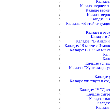
Каладзе:
Каладзе вернется 
Каладзе верне
Каладзе верне
Каладзе: "
Каладзе: «В этой ситуаци
Каладзе в это
Каладзе в 
Каладзе: "В Англии
Каладзе: "В матче с Итали
Каладзе: В 1999-м мы 
Кал
Кала
Каладзе успе
Каладзе: "Хунтелаар - 
Каладзе 
Каладзе участвует в с
Каладзе: "У "Дже
Каладзе сыгр
Каладзе св
Каладз
Каладзе