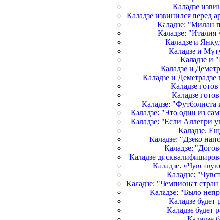
Каладзе изви
Каладзе извинился перед а
Каладзе: "Милан 
Каладзе: "Италия
Каладзе и Янкул
Каладзе и Мут
Каладзе и "
Каладзе и Деметр
Каладзе и Деметрадзе 
Каладзе готов
Каладзе готов
Каладзе: "Футболиста 
Каладзе: "Это один из са
Каладзе: "Если Аллегри ув
Каладзе. Ещ
Каладзе: "Дзеко на
Каладзе: "Дого
Каладзе дисквалифицирова
Каладзе: «Чувствую
Каладзе: "Чувст
Каладзе: "Чемпионат стран
Каладзе: "Было непр
Каладзе будет 
Каладзе будет
Каладзе 