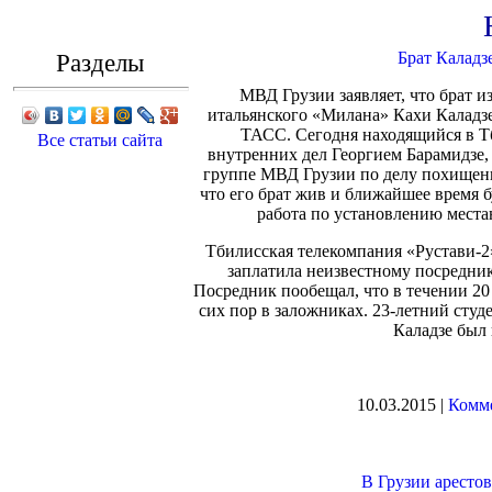
Разделы
Брат Каладз
МВД Грузии заявляет, что брат и
итальянского «Милана» Кахи Каладзе
ТАСС. Сегодня находящийся в Тб
Все статьи сайта
внутренних дел Георгием Барамидзе,
группе МВД Грузии по делу похищения
что его брат жив и ближайшее время б
работа по установлению местан
Тбилисская телекомпания «Рустави-2»
заплатила неизвестному посредник
Посредник пообещал, что в течении 20
сих пор в заложниках. 23-летний сту
Каладзе был 
10.03.2015 |
Комме
В Грузии арестов