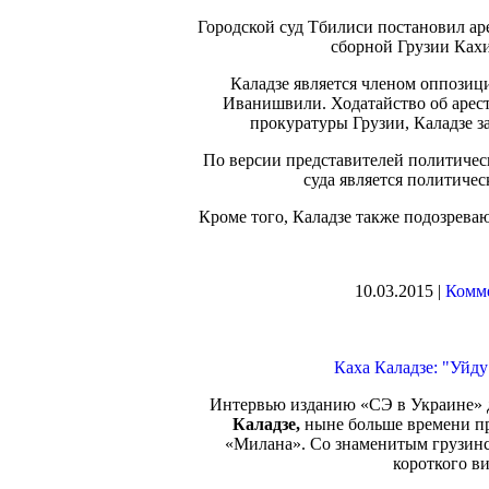
Городской суд Тбилиси постановил ар
сборной Грузии Ках
Каладзе является членом оппозиц
Иванишвили. Ходатайство об аресте
прокуратуры Грузии, Каладзе з
По версии представителей политичес
суда является политиче
Кроме того, Каладзе также подозрева
10.03.2015 |
Комме
Каха Каладзе: "Уйду
Интервью изданию «СЭ в Украине» 
Каладзе,
ныне больше времени пр
«Милана». Со знаменитым грузинс
короткого в