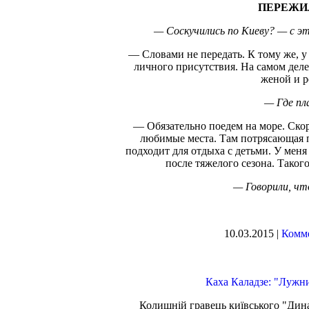
ПЕРЕЖИ
— Соскучились по Киеву? — с эт
— Словами не передать. К тому же, у
личного присутствия. На самом деле
женой и р
— Где пл
— Обязательно поедем на море. Ско
любимые места. Там потрясающая п
подходит для отдыха с детьми. У мен
после тяжелого сезона. Такого
— Говорили, чт
10.03.2015 |
Комме
Каха Каладзе: "Лужн
Колишній гравець київського "Дин