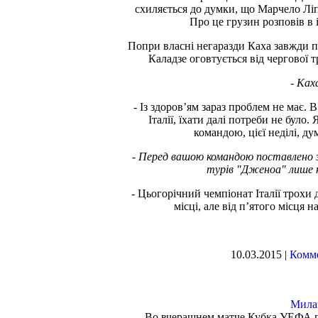
схиляється до думки, що Марчело Ліп
Про це грузин розповів в 
Попри власні негаразди Каха завжди пр
Каладзе оговтується від чергової т
- Ках
- Із здоров’ям зараз проблем не має. 
Італії, їхати далі потреби не було.
командою, цієї неділі, ду
- Перед вашою командою поставлено за
турів "Дженоа" лише н
- Цьогорічний чемпіонат Італії трохи
місці, але від п’ятого місця 
10.03.2015 |
Комме
Милан
Во вчерашнем матче Кубка УЕФА 