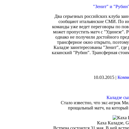
"Зенит" и "Рубин
Два серьезных российских клуба заи
сообщают итальянские СМИ. По инф
команды уже ведет переговоры по пов
может пропустить матч с "Удинезе". Р
однако не получили достойного пред
трансферное окно открыто, поэтому
Каладзе заинтересованы "Зенит", где
казанский "Рубин". Трансферная стои
10.03.2015 |
Комме
Каладзе сы
Стало известно, что экс-игрок Ми
прощальный матч, на который
Каха Каладзе, G
Встреча состоится 31 мая. В ней встр