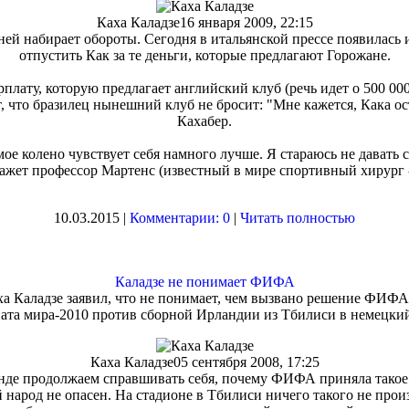
Каха Каладзе
16 января 2009, 22:15
ней набирает обороты. Сегодня в итальянской прессе появилась
отпустить Как за те деньги, которые предлагают Горожане.
лату, которую предлагает английский клуб (речь идет о 500 000
 что бразилец нынешний клуб не бросит: "Мне кажется, Кака ост
Кахабер.
мое колено чувствует себя намного лучше. Я стараюсь не давать 
ажет профессор Мартенс (известный в мире спортивный хирург - п
10.03.2015 |
Комментарии: 0
|
Читать полностью
Каладзе не понимает ФИФА
а Каладзе заявил, что не понимает, чем вызвано решение ФИФ
ата мира-2010 против сборной Ирландии из Тбилиси в немецки
Каха Каладзе
05 сентября 2008, 17:25
нде продолжаем справшивать себя, почему ФИФА приняла такое 
 народ не опасен. На стадионе в Тбилиси ничего такого не про