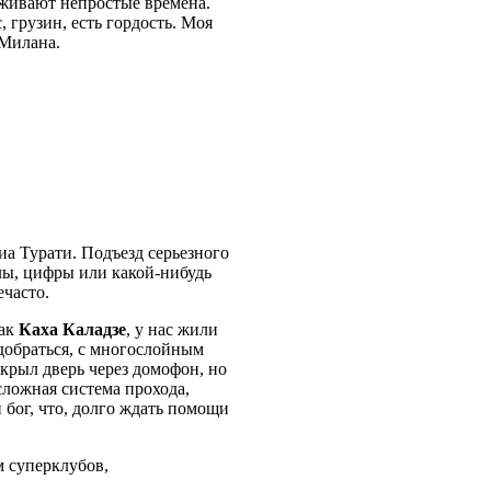
еживают непростые времена.
, грузин, есть гордость. Моя
 Милана.
а Турати. Подъезд серьезного
лы, цифры или какой-нибудь
ечасто.
как
Каха Каладзе
, у нас жили
добраться, с многослойным
крыл дверь через домофон, но
сложная система прохода,
й бог, что, долго ждать помощи
м суперклубов,