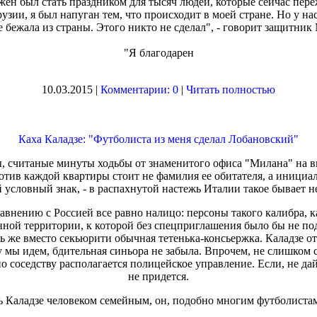
жен был стать праздником для тысяч людей, которые сейчас пер
узии, я был напуган тем, что происходит в моей стране. Но у нас
е бежала из страны. Этого никто не сделал", - говорит защитник
"Я благодарен
10.03.2015 |
Комментарии: 0
|
Читать полностью
Каха Каладзе: "Футболиста из меня сделал Лобановский"
 считаные минуты ходьбы от знаменитого офиса "Милана" на ви
ротив каждой квартиры стоит не фамилия ее обитателя, а инициа
 условный знак, - в распахнутой настежь Италии такое бывает н
равнению с Россией все равно налицо: персоны такого калибра, 
нной территории, к которой без спецприглашения было бы не по
ь же вместо секьюрити обычная тетенька-консьержка. Каладзе от
у мы идем, бдительная синьора не забыла. Впрочем, не слишком 
по соседству располагается полицейское управление. Если, не да
не придется.
ь Каладзе человеком семейным, он, подобно многим футболиста