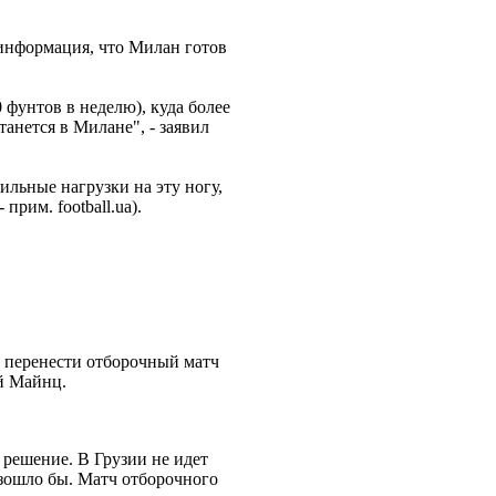
 информация, что Милан готов
 фунтов в неделю), куда более
анется в Милане", - заявил
сильные нагрузки на эту ногу,
рим. football.ua).
А перенести отборочный матч
й Майнц.
решение. В Грузии не идет
изошло бы. Матч отборочного