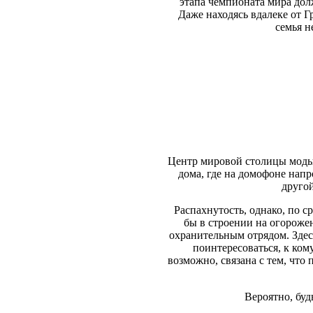
этапа чемпионата мира дол
Даже находясь вдалеке от Гр
семья н
Центр мировой столицы моды,
дома, где на домофоне нап
другой
Распахнутость, однако, по с
бы в строении на огороже
охранительным отрядом. Здес
поинтересоваться, к ком
возможно, связана с тем, что 
Вероятно, буд